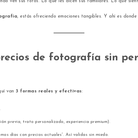
ndo ven sus fotos. Lo que les dicen sus familiares. Lo que sient
ografía
, estás ofreciendo emociones tangibles. Y ahí es donde
recios de fotografía sin per
Aquí van
3 formas reales y efectivas
:
.
ón previa, trato personalizado, experiencia premium).
timos días con precios actuales”. Así validas sin miedo.