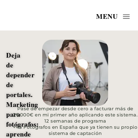
MENU
Togg
navi
Deja
de
depender
de
portales.
Marketing
Pasé de empezar desde cero a facturar más de
para
26.000€ en mi primer año aplicando este sistema.
12 semanas de programa
fotógrafos:
+45 Fotógrafos en España que ya tienen su propio
aprende
sistema de captación