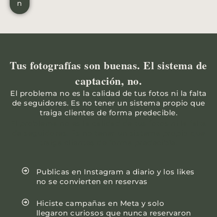
n
Tus fotografías son buenas. El sistema de
captación, no.
El problema no es la calidad de tus fotos ni la falta
de seguidores. Es no tener un sistema propio que
traiga clientes de forma predecible.
El problema no es la calidad de tus fotos ni la falta
de seguidores. Es no tener un sistema propio que
traiga clientes de forma predecible.
Publicas en Instagram a diario y los likes
no se convierten en reservas
Hiciste campañas en Meta y solo
llegaron curiosos que nunca reservaron