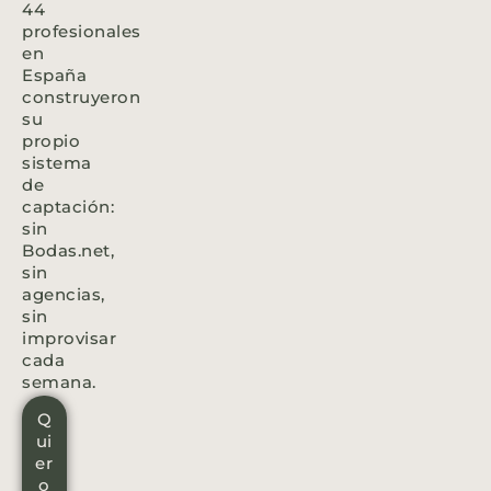
44
profesionales
en
España
construyeron
su
propio
sistema
de
captación:
sin
Bodas.net,
sin
agencias,
sin
improvisar
cada
semana.
Q
ui
er
o