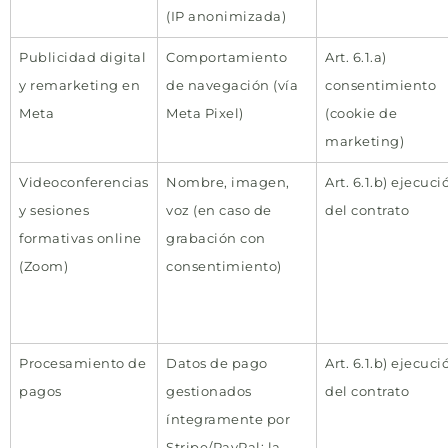
(IP anonimizada)
Publicidad digital
Comportamiento
Art. 6.1.a)
y remarketing en
de navegación (vía
consentimiento
Meta
Meta Pixel)
(cookie de
marketing)
Videoconferencias
Nombre, imagen,
Art. 6.1.b) ejecuci
y sesiones
voz (en caso de
del contrato
formativas online
grabación con
(Zoom)
consentimiento)
Procesamiento de
Datos de pago
Art. 6.1.b) ejecuci
pagos
gestionados
del contrato
íntegramente por
Stripe/PayPal; la