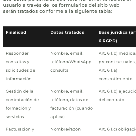
usuario a través de los formularios del sitio web
serán tratados conforme a la siguiente tabla:
Finalidad
Datos tratados
Base jurídica (ar
6 RGPD)
Responder
Nombre, email,
Art. 6.1.b) medida
consultas y
teléfono/WhatsApp,
precontractuales 
solicitudes de
consulta
Art. 6.1.a)
información
consentimiento
Gestión de la
Nombre, email,
Art. 6.1.b) ejecuci
contratación de
teléfono, datos de
del contrato
formación y
facturación (cuando
servicios
aplica)
Facturación y
Nombre/razón
Art. 6.1.c) obligac